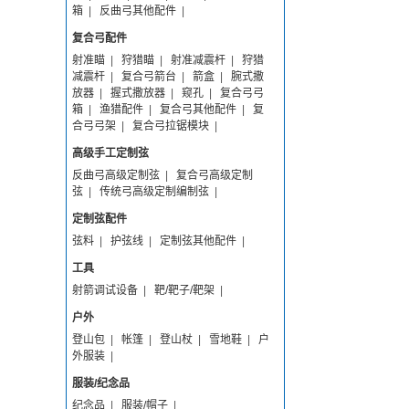
箱
|
反曲弓其他配件
|
复合弓配件
射准瞄
|
狩猎瞄
|
射准减震杆
|
狩猎
减震杆
|
复合弓箭台
|
箭盒
|
腕式撒
放器
|
握式撒放器
|
窥孔
|
复合弓弓
箱
|
渔猎配件
|
复合弓其他配件
|
复
合弓弓架
|
复合弓拉锯模块
|
高级手工定制弦
反曲弓高级定制弦
|
复合弓高级定制
弦
|
传统弓高级定制编制弦
|
定制弦配件
弦料
|
护弦线
|
定制弦其他配件
|
工具
射箭调试设备
|
靶/靶子/靶架
|
户外
登山包
|
帐篷
|
登山杖
|
雪地鞋
|
户
外服装
|
服装/纪念品
纪念品
|
服装/帽子
|