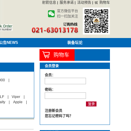
射箭信息
服务承诺
活动预告
购物车
官方微信平台
扫一扫加关注
公告NEWS
装备坛论
购物车
会员登录
会员：
000
|
密码：
LF
|
Viper
|
alty
|
Apple
|
注册新会员
您忘记密码了吗？