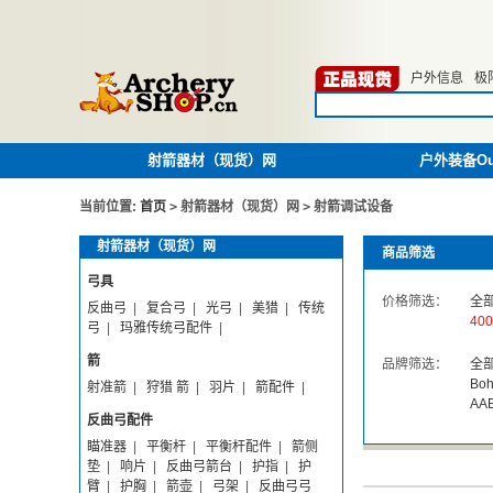
户外信息
极
射箭器材（现货）网
户外装备Out
当前位置:
首页
>
射箭器材（现货）网
>
射箭调试设备
射箭器材（现货）网
商品筛选
弓具
价格筛选：
全
反曲弓
|
复合弓
|
光弓
|
美猎
|
传统
400
弓
|
玛雅传统弓配件
|
箭
品牌筛选：
全
Bo
射准箭
|
狩猎 箭
|
羽片
|
箭配件
|
AA
反曲弓配件
瞄准器
|
平衡杆
|
平衡杆配件
|
箭侧
垫
|
响片
|
反曲弓箭台
|
护指
|
护
臂
|
护胸
|
箭壶
|
弓架
|
反曲弓弓