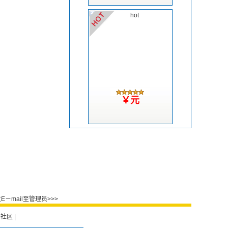
￥元
－mail至管理员>>>
外社区
|