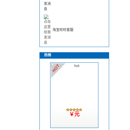
淘宝旺旺客服
热销
￥元