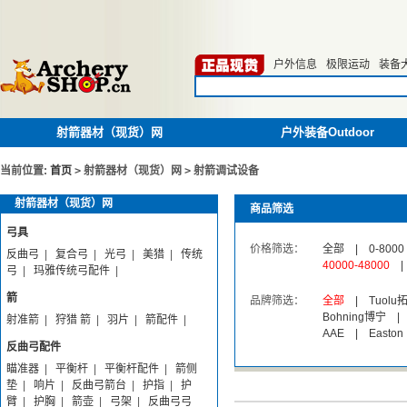
户外信息
极限运动
装备
射箭器材（现货）网
户外装备Outdoor
当前位置:
首页
>
射箭器材（现货）网
>
射箭调试设备
射箭器材（现货）网
商品筛选
弓具
价格筛选：
全部
|
0-8000
反曲弓
|
复合弓
|
光弓
|
美猎
|
传统
40000-48000
|
弓
|
玛雅传统弓配件
|
箭
品牌筛选：
全部
|
Tuolu
Bohning博宁
|
射准箭
|
狩猎 箭
|
羽片
|
箭配件
|
AAE
|
Easton
反曲弓配件
瞄准器
|
平衡杆
|
平衡杆配件
|
箭侧
垫
|
响片
|
反曲弓箭台
|
护指
|
护
臂
|
护胸
|
箭壶
|
弓架
|
反曲弓弓