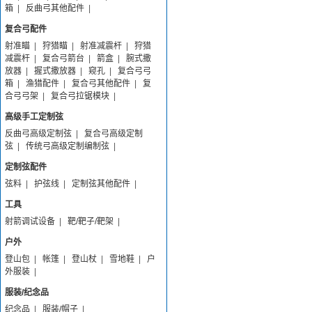
箱
|
反曲弓其他配件
|
复合弓配件
射准瞄
|
狩猎瞄
|
射准减震杆
|
狩猎
减震杆
|
复合弓箭台
|
箭盒
|
腕式撒
放器
|
握式撒放器
|
窥孔
|
复合弓弓
箱
|
渔猎配件
|
复合弓其他配件
|
复
合弓弓架
|
复合弓拉锯模块
|
高级手工定制弦
反曲弓高级定制弦
|
复合弓高级定制
弦
|
传统弓高级定制编制弦
|
定制弦配件
弦料
|
护弦线
|
定制弦其他配件
|
工具
射箭调试设备
|
靶/靶子/靶架
|
户外
登山包
|
帐篷
|
登山杖
|
雪地鞋
|
户
外服装
|
服装/纪念品
纪念品
|
服装/帽子
|