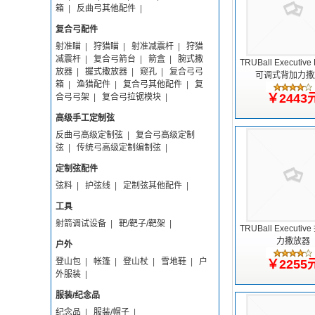
箱
|
反曲弓其他配件
|
复合弓配件
射准瞄
|
狩猎瞄
|
射准减震杆
|
狩猎
减震杆
|
复合弓箭台
|
箭盒
|
腕式撒
TRUBall Executiv
放器
|
握式撒放器
|
窥孔
|
复合弓弓
可调式背加力撒
箱
|
渔猎配件
|
复合弓其他配件
|
复
￥2443
合弓弓架
|
复合弓拉锯模块
|
高级手工定制弦
反曲弓高级定制弦
|
复合弓高级定制
弦
|
传统弓高级定制编制弦
|
定制弦配件
弦料
|
护弦线
|
定制弦其他配件
|
工具
射箭调试设备
|
靶/靶子/靶架
|
TRUBall Executi
力撒放器
户外
登山包
|
帐篷
|
登山杖
|
雪地鞋
|
户
￥2255
外服装
|
服装/纪念品
纪念品
|
服装/帽子
|