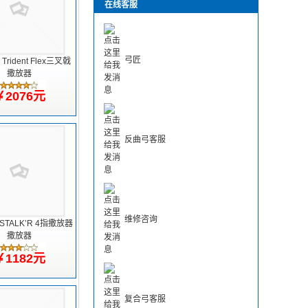
在线客服
弓匠
 Trident Flex三叉戟
撒放器
￥2076元
反曲弓客服
维修咨询
l STALK’R 4指撒放器
撒放器
￥1182元
复合弓客服