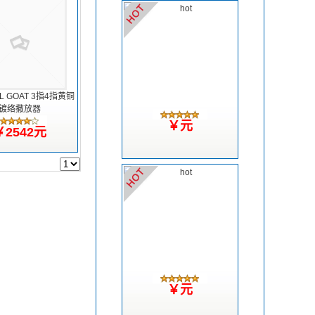
L GOAT 3指4指黄铜
镀络撒放器
￥元
￥2542元
￥元