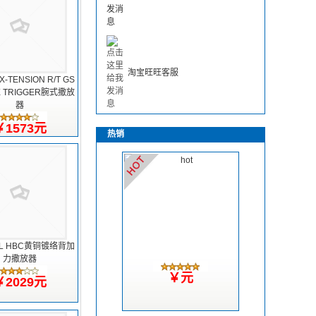
淘宝旺旺客服
 X-TENSION R/T GS
X TRIGGER腕式撒放
器
￥1573元
热销
LL HBC黄铜镀络背加
力撒放器
￥元
￥2029元