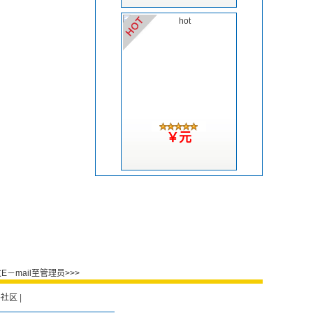
￥元
－mail至管理员>>>
外社区
|