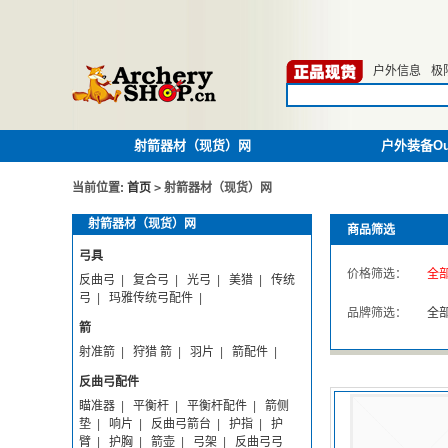
户外信息
极
射箭器材（现货）网
户外装备Out
当前位置:
首页
>
射箭器材（现货）网
射箭器材（现货）网
商品筛选
弓具
价格筛选：
全
反曲弓
|
复合弓
|
光弓
|
美猎
|
传统
弓
|
玛雅传统弓配件
|
品牌筛选：
全
箭
射准箭
|
狩猎 箭
|
羽片
|
箭配件
|
反曲弓配件
瞄准器
|
平衡杆
|
平衡杆配件
|
箭侧
垫
|
响片
|
反曲弓箭台
|
护指
|
护
臂
|
护胸
|
箭壶
|
弓架
|
反曲弓弓