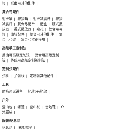
箱
|
反曲弓其他配件
|
复合弓配件
射准瞄
|
狩猎瞄
|
射准减震杆
|
狩猎
减震杆
|
复合弓箭台
|
箭盒
|
腕式撒
放器
|
握式撒放器
|
窥孔
|
复合弓弓
箱
|
渔猎配件
|
复合弓其他配件
|
复
合弓弓架
|
复合弓拉锯模块
|
高级手工定制弦
反曲弓高级定制弦
|
复合弓高级定制
弦
|
传统弓高级定制编制弦
|
定制弦配件
弦料
|
护弦线
|
定制弦其他配件
|
工具
射箭调试设备
|
靶/靶子/靶架
|
户外
登山包
|
帐篷
|
登山杖
|
雪地鞋
|
户
外服装
|
服装/纪念品
纪念品
|
服装/帽子
|