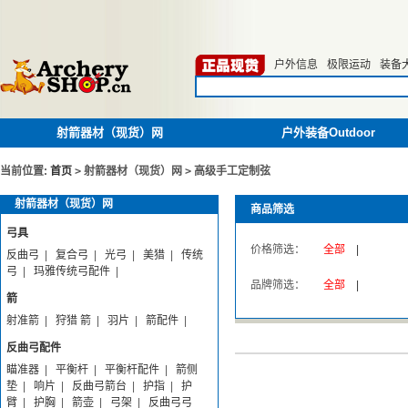
户外信息
极限运动
装备
射箭器材（现货）网
户外装备Outdoor
当前位置:
首页
>
射箭器材（现货）网
>
高级手工定制弦
射箭器材（现货）网
商品筛选
弓具
价格筛选：
全部
|
反曲弓
|
复合弓
|
光弓
|
美猎
|
传统
弓
|
玛雅传统弓配件
|
品牌筛选：
全部
|
箭
射准箭
|
狩猎 箭
|
羽片
|
箭配件
|
反曲弓配件
瞄准器
|
平衡杆
|
平衡杆配件
|
箭侧
垫
|
响片
|
反曲弓箭台
|
护指
|
护
臂
|
护胸
|
箭壶
|
弓架
|
反曲弓弓