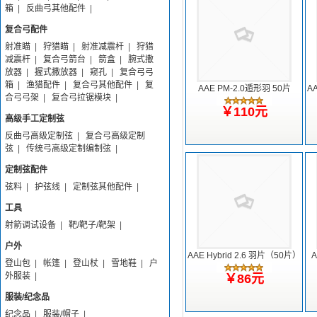
箱
|
反曲弓其他配件
|
复合弓配件
射准瞄
|
狩猎瞄
|
射准减震杆
|
狩猎
减震杆
|
复合弓箭台
|
箭盒
|
腕式撒
放器
|
握式撒放器
|
窥孔
|
复合弓弓
箱
|
渔猎配件
|
复合弓其他配件
|
复
AAE PM-2.0遁形羽 50片
A
合弓弓架
|
复合弓拉锯模块
|
￥110元
高级手工定制弦
反曲弓高级定制弦
|
复合弓高级定制
弦
|
传统弓高级定制编制弦
|
定制弦配件
弦料
|
护弦线
|
定制弦其他配件
|
工具
射箭调试设备
|
靶/靶子/靶架
|
户外
AAE Hybrid 2.6 羽片（50片）
A
登山包
|
帐篷
|
登山杖
|
雪地鞋
|
户
外服装
|
￥86元
服装/纪念品
纪念品
|
服装/帽子
|