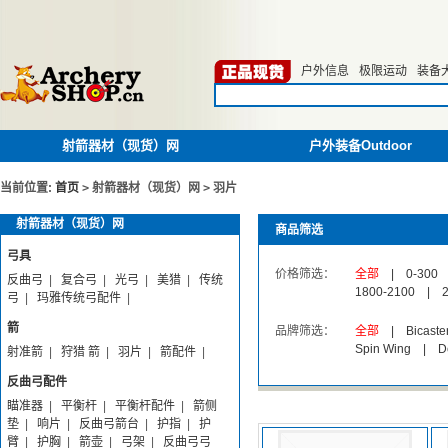
户外信息
极限运动
装备
射箭器材（现货）网
户外装备Outdoor
当前位置:
首页
>
射箭器材（现货）网
>
羽片
射箭器材（现货）网
商品筛选
弓具
价格筛选：
全部
|
0-300
反曲弓
|
复合弓
|
光弓
|
美猎
|
传统
1800-2100
|
弓
|
玛雅传统弓配件
|
箭
品牌筛选：
全部
|
Bicas
Spin Wing
|
D
射准箭
|
狩猎 箭
|
羽片
|
箭配件
|
反曲弓配件
瞄准器
|
平衡杆
|
平衡杆配件
|
箭侧
垫
|
响片
|
反曲弓箭台
|
护指
|
护
臂
|
护胸
|
箭壶
|
弓架
|
反曲弓弓