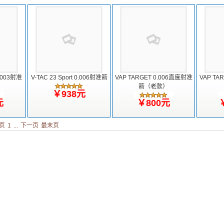
0.003射准
V-TAC 23 Sport 0.006射准箭
VAP TARGET 0.006直度射准
VAP TAR
箭（老款）
￥938元
元
￥800元
页
1
...
下一页
最末页