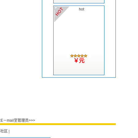
￥元
－mail至管理员>>>
外社区
|