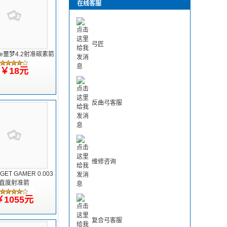
在线客服
弓匠
are噩梦4.2射准碳素箭
￥18元
反曲弓客服
维修咨询
GET GAMER 0.003
直度射准箭
￥1055元
复合弓客服