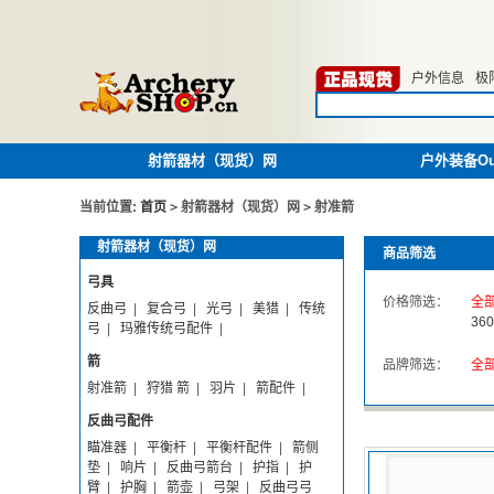
户外信息
极
射箭器材（现货）网
户外装备Out
当前位置:
首页
>
射箭器材（现货）网
>
射准箭
射箭器材（现货）网
商品筛选
弓具
价格筛选：
全
反曲弓
|
复合弓
|
光弓
|
美猎
|
传统
360
弓
|
玛雅传统弓配件
|
箭
品牌筛选：
全
射准箭
|
狩猎 箭
|
羽片
|
箭配件
|
反曲弓配件
瞄准器
|
平衡杆
|
平衡杆配件
|
箭侧
垫
|
响片
|
反曲弓箭台
|
护指
|
护
臂
|
护胸
|
箭壶
|
弓架
|
反曲弓弓