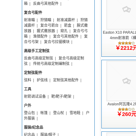
箱
|
反曲弓其他配件
|
复合弓配件
射准瞄
|
狩猎瞄
|
射准减震杆
|
狩猎
减震杆
|
复合弓箭台
|
箭盒
|
腕式撒
放器
|
握式撒放器
|
窥孔
|
复合弓弓
Easton X10 PARAL
箱
|
渔猎配件
|
复合弓其他配件
|
复
4mm射准箭（
合弓弓架
|
复合弓拉锯模块
|
￥2212
高级手工定制弦
反曲弓高级定制弦
|
复合弓高级定制
弦
|
传统弓高级定制编制弦
|
定制弦配件
弦料
|
护弦线
|
定制弦其他配件
|
工具
射箭调试设备
|
靶/靶子/靶架
|
Avalon阿瓦隆4.
户外
登山包
|
帐篷
|
登山杖
|
雪地鞋
|
户
￥260
外服装
|
服装/纪念品
纪念品
|
服装/帽子
|