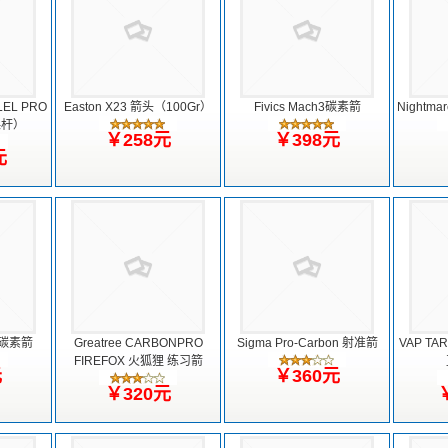
LEL PRO
Easton X23 箭头（100Gr）
Fivics Mach3碳素箭
Nightm
裸杆）
￥258元
￥398元
元
2碳素箭
Greatree CARBONPRO
Sigma Pro-Carbon 射准箭
VAP TAR
FIREFOX 火狐狸 练习箭
元
￥360元
￥320元