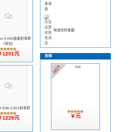
淘宝旺旺客服
nior 0.006直度射准箭
（带羽）
￥1201元
热销
3 Elite 0.001射准箭
￥元
￥1229元