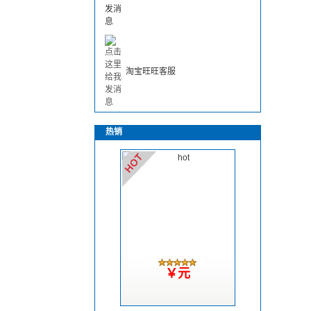
淘宝旺旺客服
热销
￥元