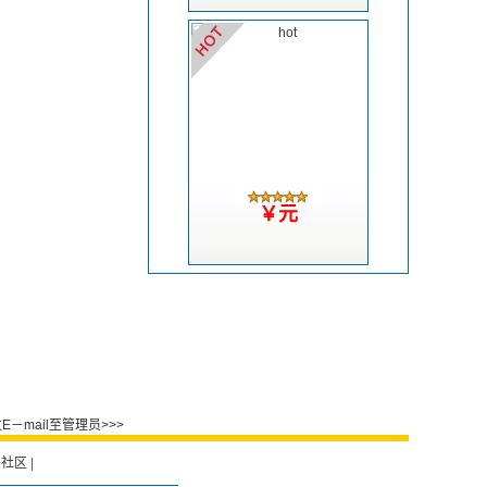
￥元
－mail至管理员>>>
外社区
|