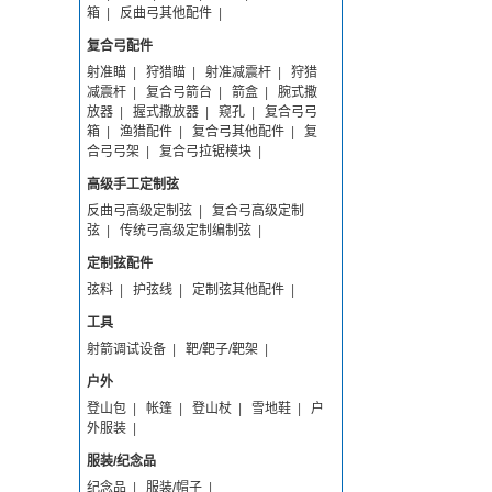
箱
|
反曲弓其他配件
|
复合弓配件
射准瞄
|
狩猎瞄
|
射准减震杆
|
狩猎
减震杆
|
复合弓箭台
|
箭盒
|
腕式撒
放器
|
握式撒放器
|
窥孔
|
复合弓弓
箱
|
渔猎配件
|
复合弓其他配件
|
复
合弓弓架
|
复合弓拉锯模块
|
高级手工定制弦
反曲弓高级定制弦
|
复合弓高级定制
弦
|
传统弓高级定制编制弦
|
定制弦配件
弦料
|
护弦线
|
定制弦其他配件
|
工具
射箭调试设备
|
靶/靶子/靶架
|
户外
登山包
|
帐篷
|
登山杖
|
雪地鞋
|
户
外服装
|
服装/纪念品
纪念品
|
服装/帽子
|