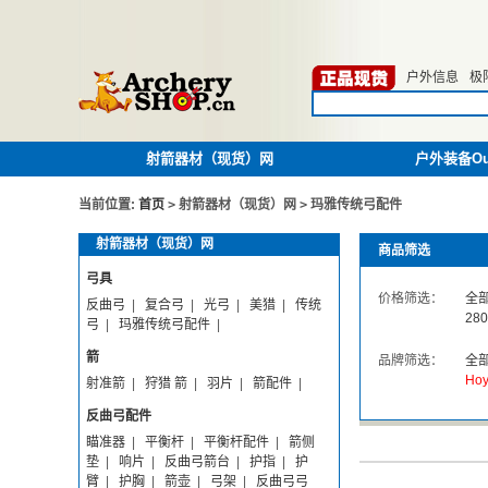
户外信息
极
射箭器材（现货）网
户外装备Out
当前位置:
首页
>
射箭器材（现货）网
>
玛雅传统弓配件
射箭器材（现货）网
商品筛选
弓具
价格筛选：
全
反曲弓
|
复合弓
|
光弓
|
美猎
|
传统
280
弓
|
玛雅传统弓配件
|
箭
品牌筛选：
全
Hoy
射准箭
|
狩猎 箭
|
羽片
|
箭配件
|
反曲弓配件
瞄准器
|
平衡杆
|
平衡杆配件
|
箭侧
垫
|
响片
|
反曲弓箭台
|
护指
|
护
臂
|
护胸
|
箭壶
|
弓架
|
反曲弓弓