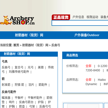
户外信息
极限运动
装备
射箭器材（现货）网
户外装备Outdoor
当前位置:
首页
>
射箭器材（现货）网
>
反曲弓
射箭器材（现货）网
商品筛选
弓具
价格筛选：
全部
|
0-1200
反曲弓
|
复合弓
|
光弓
|
美猎
|
传统
7200-8400
|
弓
|
玛雅传统弓配件
|
箭
品牌筛选：
全部
|
Haibo
Dynamic
|
IN
射准箭
|
狩猎 箭
|
羽片
|
箭配件
|
反曲弓配件
瞄准器
|
平衡杆
|
平衡杆配件
|
箭侧
垫
|
响片
|
反曲弓箭台
|
护指
|
护
臂
|
护胸
|
箭壶
|
弓架
|
反曲弓弓