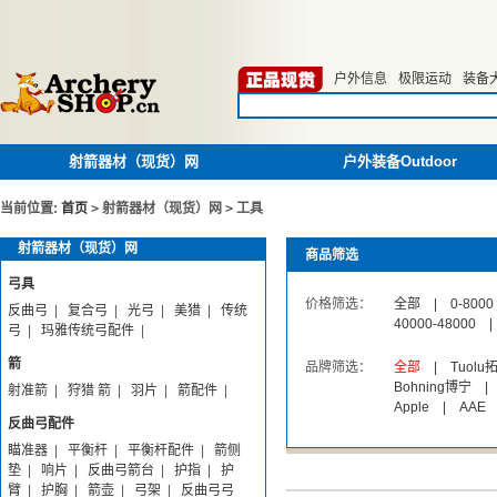
户外信息
极限运动
装备
射箭器材（现货）网
户外装备Outdoor
当前位置:
首页
>
射箭器材（现货）网
>
工具
射箭器材（现货）网
商品筛选
弓具
价格筛选：
全部
|
0-8000
反曲弓
|
复合弓
|
光弓
|
美猎
|
传统
40000-48000
|
弓
|
玛雅传统弓配件
|
箭
品牌筛选：
全部
|
Tuolu
Bohning博宁
|
射准箭
|
狩猎 箭
|
羽片
|
箭配件
|
Apple
|
AAE
反曲弓配件
瞄准器
|
平衡杆
|
平衡杆配件
|
箭侧
垫
|
响片
|
反曲弓箭台
|
护指
|
护
臂
|
护胸
|
箭壶
|
弓架
|
反曲弓弓