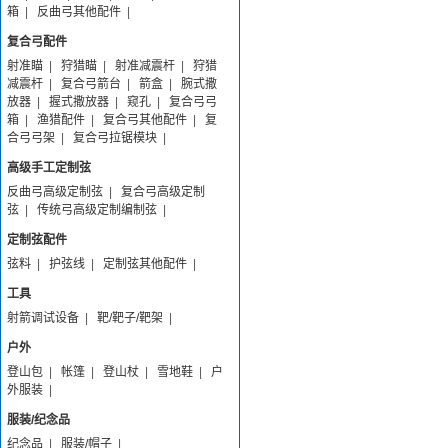
箱
|
反曲弓其他配件
|
复合弓配件
射准瞄
|
狩猎瞄
|
射准减震杆
|
狩猎
减震杆
|
复合弓箭台
|
箭盒
|
腕式撒
放器
|
握式撒放器
|
窥孔
|
复合弓弓
箱
|
渔猎配件
|
复合弓其他配件
|
复
合弓弓架
|
复合弓拉锯模块
|
高级手工定制弦
反曲弓高级定制弦
|
复合弓高级定制
弦
|
传统弓高级定制编制弦
|
定制弦配件
弦料
|
护弦线
|
定制弦其他配件
|
工具
射箭调试设备
|
靶/靶子/靶架
|
户外
登山包
|
帐篷
|
登山杖
|
雪地鞋
|
户
外服装
|
服装/纪念品
纪念品
|
服装/帽子
|