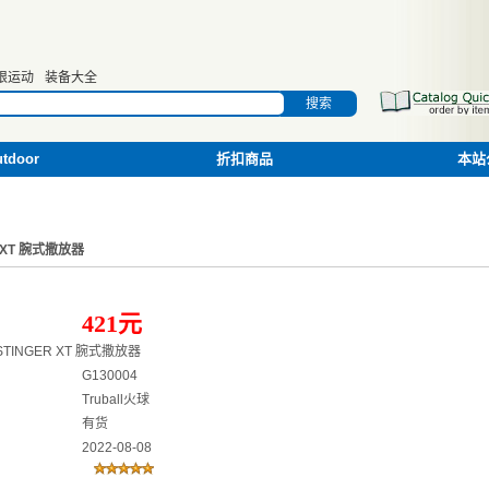
限运动
装备大全
搜索
door
折扣商品
本站
R XT 腕式撒放器
421元
 STINGER XT 腕式撒放器
G130004
Truball火球
有货
2022-08-08