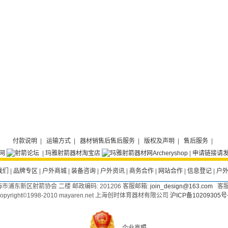
付款说明
|
运输方式
|
器材销售后售后服务
|
版权及声明
|
售后服务
|
|
玛雅射箭器材淘宝店
|
申请链接请发E
我们
|
品牌专区
|
户外商城
|
装备咨询
|
户外资讯
|
商务合作
|
网站合作
|
信息登记
|
户
海市浦东新区射箭协会 二楼 邮政编码:
201206
客服邮箱:
join_design@163.com
客服电话
opyright©1998-2010 mayaren.net 上海创时体育器材有限公司
沪ICP备10209305号