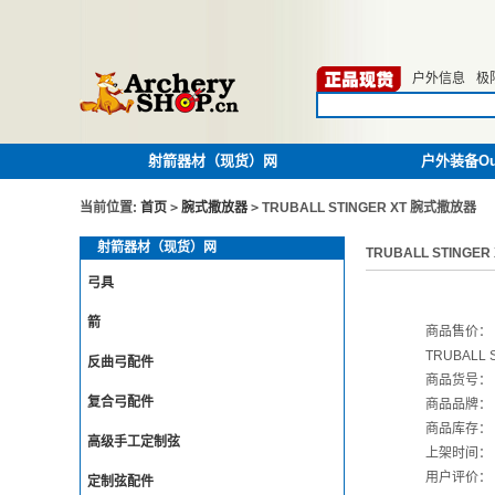
户外信息
极
射箭器材（现货）网
户外装备Out
当前位置:
首页
>
腕式撒放器
>
TRUBALL STINGER XT 腕式撒放器
射箭器材（现货）网
TRUBALL STINGE
弓具
箭
商品售价：
TRUBALL
反曲弓配件
商品货号：
复合弓配件
商品品牌：
商品库存：
高级手工定制弦
上架时间：
用户评价：
定制弦配件