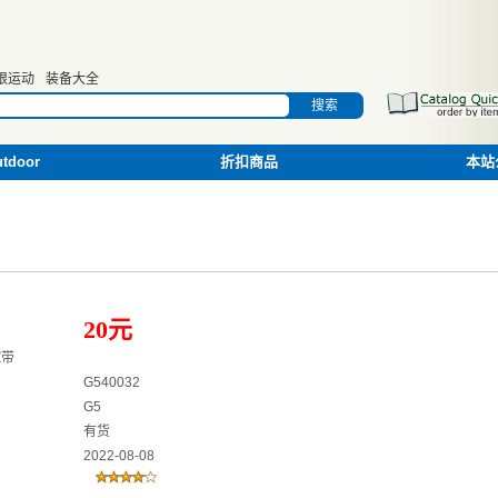
限运动
装备大全
搜索
door
折扣商品
本站
20元
腕带
G540032
G5
有货
2022-08-08