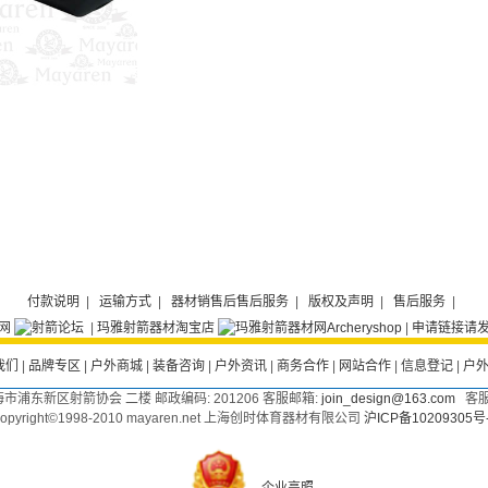
付款说明
|
运输方式
|
器材销售后售后服务
|
版权及声明
|
售后服务
|
|
玛雅射箭器材淘宝店
|
申请链接请发E
我们
|
品牌专区
|
户外商城
|
装备咨询
|
户外资讯
|
商务合作
|
网站合作
|
信息登记
|
户
海市浦东新区射箭协会 二楼 邮政编码:
201206
客服邮箱:
join_design@163.com
客服电话
opyright©1998-2010 mayaren.net 上海创时体育器材有限公司
沪ICP备10209305号