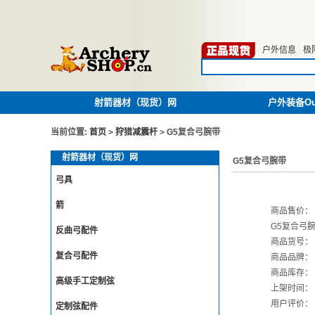
户外信息
极
射箭器材（现货）网
户外装备Out
当前位置:
首页
>
狩猎减震杆
>
G5复合弓腕带
射箭器材（现货）网
G5复合弓腕带
弓具
箭
商品售价：
G5复合弓
反曲弓配件
商品货号：
复合弓配件
商品品牌：
商品库存：
高级手工定制弦
上架时间：
用户评价：
定制弦配件