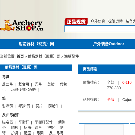
户外信息
极限运动
装备
射箭器材（现货）网
户外装备Outdoor
当前位置:
首页
>
射箭器材（现货）网
>
渔猎配件
射箭器材（现货）网
商品筛选
弓具
价格筛选：
全部
|
0-110
反曲弓
|
复合弓
|
光弓
|
美猎
|
传统
770-880
|
弓
|
玛雅传统弓配件
|
箭
品牌筛选：
全部
|
Cajun
射准箭
|
狩猎 箭
|
羽片
|
箭配件
|
反曲弓配件
瞄准器
|
平衡杆
|
平衡杆配件
|
箭侧
垫
|
响片
|
反曲弓箭台
|
护指
|
护
臂
|
护胸
|
箭壶
|
弓架
|
反曲弓弓