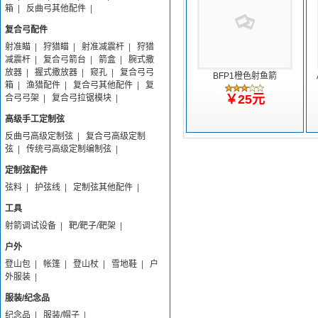
箱
|
反曲弓其他配件
|
复合弓配件
射准瞄
|
狩猎瞄
|
射准减震杆
|
狩猎
减震杆
|
复合弓箭台
|
箭盒
|
腕式撒
放器
|
握式撒放器
|
窥孔
|
复合弓弓
BFP1橙色射鱼箭
箱
|
渔猎配件
|
复合弓其他配件
|
复
￥25元
合弓弓架
|
复合弓拉锯模块
|
高级手工定制弦
反曲弓高级定制弦
|
复合弓高级定制
弦
|
传统弓高级定制编制弦
|
定制弦配件
弦料
|
护弦线
|
定制弦其他配件
|
工具
射箭调试设备
|
靶/靶子/靶架
|
户外
登山包
|
帐篷
|
登山杖
|
雪地鞋
|
户
外服装
|
服装/纪念品
纪念品
|
服装/帽子
|